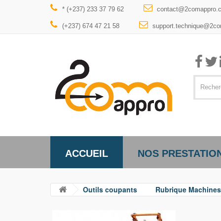
* (+237) 233 37 79 62
contact@2comappro.
(+237) 674 47 21 58
support.technique@2c
ACCUEIL
NOS PRESTATIO
Outils coupants
Rubrique Machines