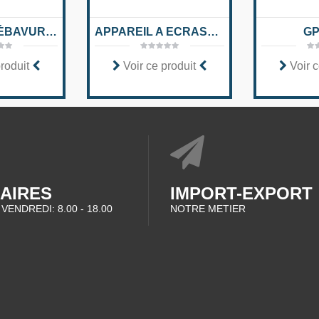
MACHINE À ÉBAVURER
APPAREIL A ECRASER MFG.CO 2837
GP
produit
Voir ce produit
Voir c
AIRES
IMPORT-EXPORT
 VENDREDI: 8.00 - 18.00
NOTRE METIER