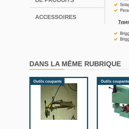
Sciag
Person
ACCESSOIRES
Type
Brigg
Brigg
DANS LA MÊME RUBRIQUE
Outils coupants
Outils coupants