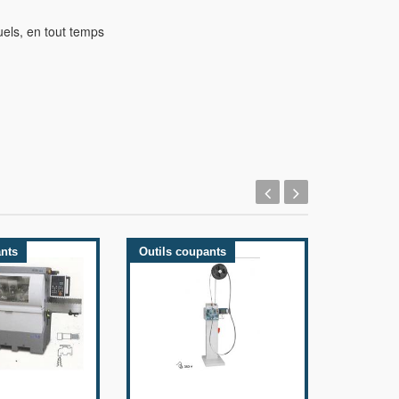
els, en tout temps
ants
Outils coupants
Outils c