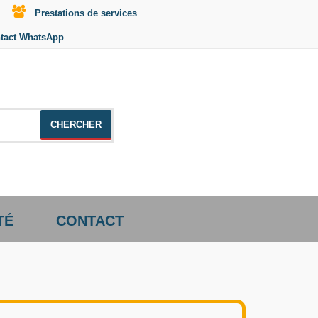
Prestations de services
tact WhatsApp
le +distributeur +CD01
TÉ
CONTACT