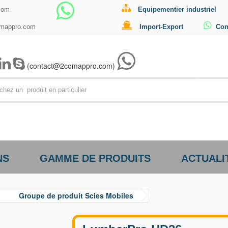
com
Equipementier industriel
omappro.com
Import-Export
Con
(contact@2comappro.com)
Par exemp
NS
GAMME DE PRODUITS
ACTUALI
Groupe de produit Scies Mobiles